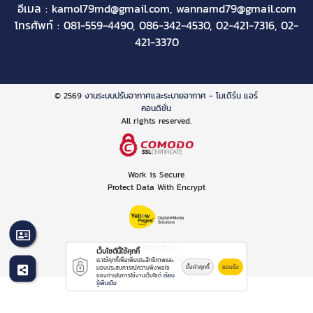
อีเมล :
kamol79md@gmail.com
,
wannamd79@gmail.com
โทรศัพท์ :
081-559-4490
,
086-342-4530
,
02-421-7316
,
02-
421-3370
© 2569
งานระบบปรับอากาศและระบายอากาศ - โมเดิร์น แอร์
คอนดิชั่น
All rights reserved.
Work is Secure
Protect Data With Encrypt
Powered By
เว็บไซต์นี้ใช้คุกกี้
Thailand YellowPages
เราใช้คุกกี้เพื่อเพิ่มประสิทธิภาพและ
ตั้งค่าคุกกี้
ยอมรับ
มอบประสบการณ์ความพึงพอใจ
ของท่านในการใช้งานเว็บไซต์
เรียน
รู้เพิ่มเติม